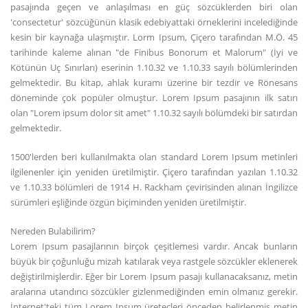
pasajında geçen ve anlaşılması en güç sözcüklerden biri olan
'consectetur' sözcüğünün klasik edebiyattaki örneklerini incelediğinde
kesin bir kaynağa ulaşmıştır. Lorm Ipsum, Çiçero tarafından M.Ö. 45
tarihinde kaleme alınan "de Finibus Bonorum et Malorum" (İyi ve
Kötünün Uç Sınırları) eserinin 1.10.32 ve 1.10.33 sayılı bölümlerinden
gelmektedir. Bu kitap, ahlak kuramı üzerine bir tezdir ve Rönesans
döneminde çok popüler olmuştur. Lorem Ipsum pasajının ilk satırı
olan "Lorem ipsum dolor sit amet" 1.10.32 sayılı bölümdeki bir satırdan
gelmektedir.
1500'lerden beri kullanılmakta olan standard Lorem Ipsum metinleri
ilgilenenler için yeniden üretilmiştir. Çiçero tarafından yazılan 1.10.32
ve 1.10.33 bölümleri de 1914 H. Rackham çevirisinden alınan İngilizce
sürümleri eşliğinde özgün biçiminden yeniden üretilmiştir.
Nereden Bulabilirim?
Lorem Ipsum pasajlarının birçok çeşitlemesi vardır. Ancak bunların
büyük bir çoğunluğu mizah katılarak veya rastgele sözcükler eklenerek
değiştirilmişlerdir. Eğer bir Lorem Ipsum pasajı kullanacaksanız, metin
aralarına utandırıcı sözcükler gizlenmediğinden emin olmanız gerekir.
İnternet'teki tüm Lorem Ipsum üreteçleri önceden belirlenmiş metin