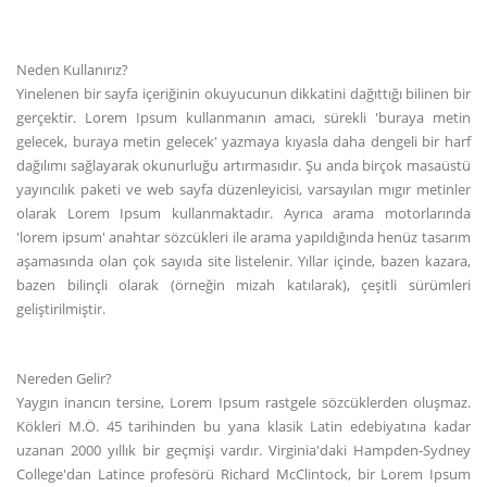
Neden Kullanırız?
Yinelenen bir sayfa içeriğinin okuyucunun dikkatini dağıttığı bilinen bir
gerçektir. Lorem Ipsum kullanmanın amacı, sürekli 'buraya metin
gelecek, buraya metin gelecek' yazmaya kıyasla daha dengeli bir harf
dağılımı sağlayarak okunurluğu artırmasıdır. Şu anda birçok masaüstü
yayıncılık paketi ve web sayfa düzenleyicisi, varsayılan mıgır metinler
olarak Lorem Ipsum kullanmaktadır. Ayrıca arama motorlarında
'lorem ipsum' anahtar sözcükleri ile arama yapıldığında henüz tasarım
aşamasında olan çok sayıda site listelenir. Yıllar içinde, bazen kazara,
bazen bilinçli olarak (örneğin mizah katılarak), çeşitli sürümleri
geliştirilmiştir.
Nereden Gelir?
Yaygın inancın tersine, Lorem Ipsum rastgele sözcüklerden oluşmaz.
Kökleri M.Ö. 45 tarihinden bu yana klasik Latin edebiyatına kadar
uzanan 2000 yıllık bir geçmişi vardır. Virginia'daki Hampden-Sydney
College'dan Latince profesörü Richard McClintock, bir Lorem Ipsum