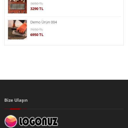
3650 TL
3290 TL
Demo Ürün 004
7650 TL
6950 TL
Bize Ulaşın