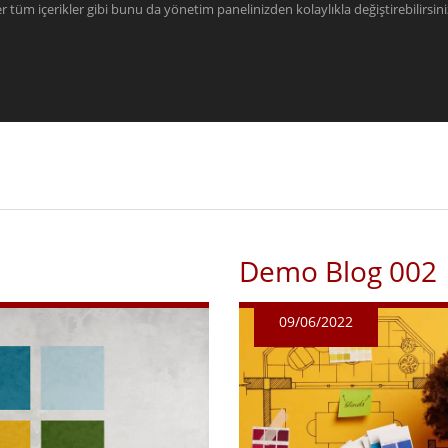
 tüm içerikler gibi bunu da yönetim panelinizden kolaylıkla değiştirebilirsini
Demo Blog 002
09/06/2022