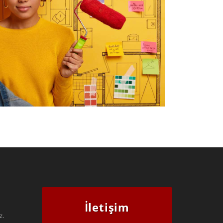
mo Blog 002
Devamı...
İletişim
z.