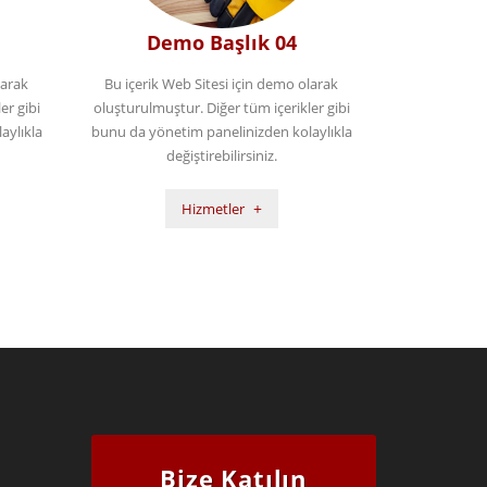
Demo Başlık 04
larak
Bu içerik Web Sitesi için demo olarak
er gibi
oluşturulmuştur. Diğer tüm içerikler gibi
aylıkla
bunu da yönetim panelinizden kolaylıkla
değiştirebilirsiniz.
Hizmetler
Bize Katılın