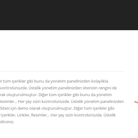
r tüm içerikler gibi bunu da yönetim panelinizden kolaylıkla
izin kontrolünüzde. Üstelik yönetim panelinizden sitenizin rengini de
larak oluşturulmuştur. Diğer tüm içerikler gibi bunu da yönetim
er, Resimler... Her şey sizin kontrolünüzde. Üstelik yönetim panelinizden
b Sitesi için demo olarak oluşturulmuştur. Diğer tüm içerikler gibi
İçerikler, Linkler, Resimler... Her şey sizin kontrolünüzde. Üstelik
lirsiniz.