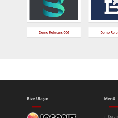
s 002
Demo Referans 006
Demo Refe
Bize Ulaşın
Menü
Kurum