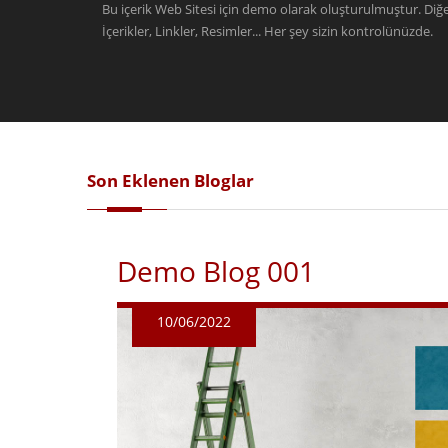
Bu içerik Web Sitesi için demo olarak oluşturulmuştur. Diğer
İçerikler, Linkler, Resimler... Her şey sizin kontrolünüzde.
Son Eklenen Bloglar
Demo Blog 001
10/06/2022