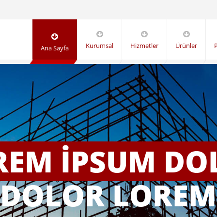
Kurumsal
Hizmetler
Ürünler
P
Ana Sayfa
REM İPSUM DO
 DOLOR LOREM