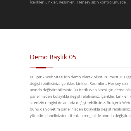
İçerikler, Linkler, Resimler... Her şey sizin kontrolünüzde .
Demo Başlık 05
Bu içerik Web Sitesi için demo olarak oluşturulmuştur. Diğe
değiştirebilirsiniz. İçerikler, Linkler, Resimler... Her şey s
anında değiştirebilirsiniz. Bu içerik Web Sitesi için demo o
panelinizden kolaylıkla değiştirebilirsiniz. İçerikler, Linkl
sitenizin rengini de anında değiştirebilirsiniz. Bu içerik We
bunu da yönetim panelinizden kolaylıkla değiştirebilirsiniz. 
yönetim panelinizden sitenizin rengini de anında değiştirebi