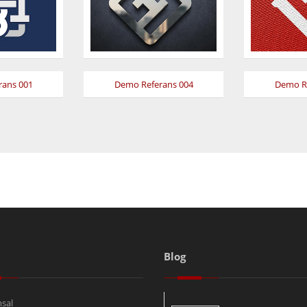
rans 001
Demo Referans 004
Demo Re
Blog
sal