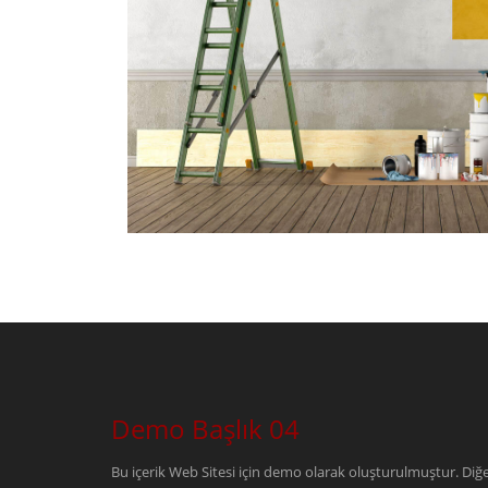
Demo Blog 
Devamı...
Demo Başlık 04
Bu içerik Web Sitesi için demo olarak oluşturulmuştur. Diğer