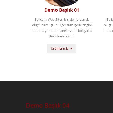
Demo Başlık 01
Bu içerik Web Sitesi için demo olarak
Bu i
oluşturulmuştur. Diğer tüm içerikler gibi
oluştu
bunu da yönetim panelinizden kolaylıkla
bunu d
değiştirebilirsiniz.
Ürünlerimiz
Demo Başlık 04