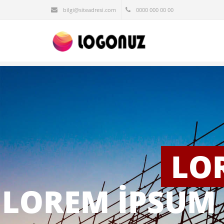
bilgi@siteadresi.com
0000 000 00 00
LO
LOREM İPSUM