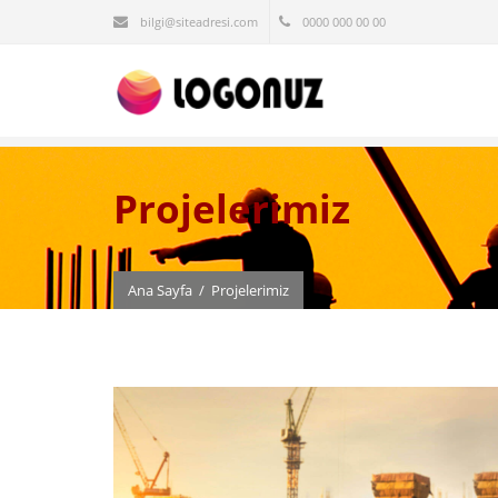
bilgi@siteadresi.com
0000 000 00 00
Projelerimiz
Ana Sayfa
/
Projelerimiz