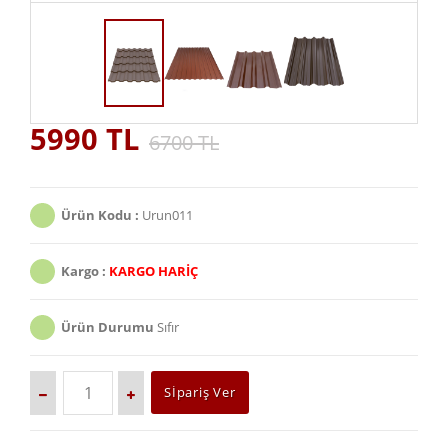
5990 TL
6700 TL
Ürün Kodu :
Urun011
Kargo :
KARGO HARİÇ
Ürün Durumu
Sıfır